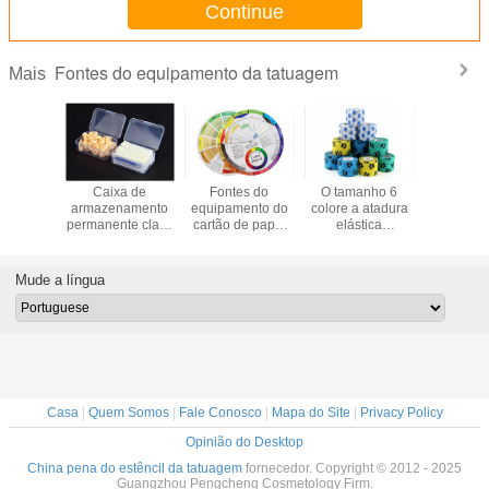
Continue
Fontes do equipamento da tatuagem
Mais
lásticas
Caixa de
Fontes do
O tamanho 6
Crescime
pamento
armazenamento
equipamento do
colore a atadura
pestana 
agem das
permanente clara
cartão de papel
elástica
Lash Lif
as das
plástica da
da roda de cor do
autoadesiva
Makeup
s da
tatuagem da
pigmento da
descartável
ncelha
composição
tatuagem
Mude a língua
Casa
|
Quem Somos
|
Fale Conosco
|
Mapa do Site
|
Privacy Policy
Opinião do Desktop
China pena do estêncil da tatuagem
fornecedor. Copyright © 2012 - 2025
Guangzhou Pengcheng Cosmetology Firm.