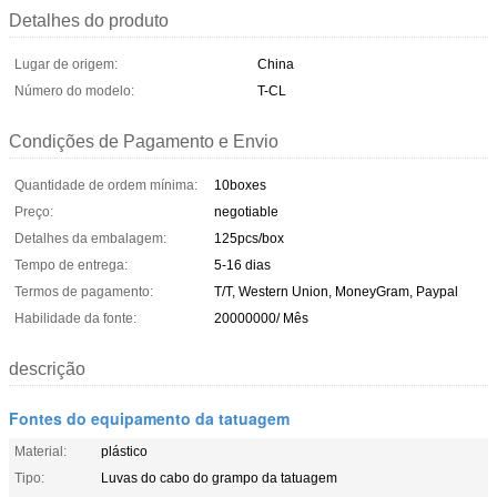
Detalhes do produto
Lugar de origem:
China
Número do modelo:
T-CL
Condições de Pagamento e Envio
Quantidade de ordem mínima:
10boxes
Preço:
negotiable
Detalhes da embalagem:
125pcs/box
Tempo de entrega:
5-16 dias
Termos de pagamento:
T/T, Western Union, MoneyGram, Paypal
Habilidade da fonte:
20000000/ Mês
descrição
Fontes do equipamento da tatuagem
Material:
plástico
Tipo:
Luvas do cabo do grampo da tatuagem