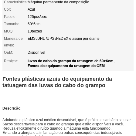
Característica:
Máquina permanente da composição
Cor:
Azul
Pacote:
125pcs/box
Tamanho:
60*6cm
MOQ:
10boxes
Maneira de
EMS /DHL /UPS /FEDEX e assim por diante
envio:
OEM:
Disponível
luvas do cabo do grampo da tatuagem de 60x6cm
Realçar:
,
Fontes do equipamento da tatuagem do OEM
Fontes plásticas azuis do equipamento da
tatuagem das luvas do cabo do grampo
Descrição:
Adotando o plástico azul médico descartável, que é prático e sanitário se usar.
Sacos descartáveis para o cabo do grampo que estão disponíveis a você.
Reduza eficazmente o ruído quando a máquina está funcionando.
Evitando a alergia e a inflamação ou outras consequências indesejáveis