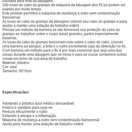
causada pela tinta da tatuagem.
100 luvas do cabo do grampo da máquina da tatuagem dos PCes podem ser
usadas por muito tempo.
Este produto permitirá à máquina de mudança a outro sem contaminação
transversal.
As luvas do cabo do grampo da tatuagem cobrem seu cabo do grampo e para
ajudar a manter uma estação de trabalho estéril.
Precise um método da barreira se isto fornecerá sua proteção do cabo do
grampo ao trabalhar sobre o corpo áreas grandes, partes especialmente
traseiras.
As luvas do cabo do grampo funcionam indo sobre o cabo do cabo, criando
uma barreira ao sangue, a tinta e o outro excremento sujo da obtenção no fio.
Com barreira um método para o fio é por mais essencial que seja uma das
coisas durante uma tatuagem que se mova e para se cruzar contamine outras
coisas em torno de sua área de trabalho.
Material: plástico
Cor: azul
Tamanho: 60*6cm
Especificações:
Adotando o plástico azul médico descartável
Prático e sanitário para usar-se
Reduza eficazmente o ruído
Evitando a alergia e a inflamação
Máquina de mudança a outro sem contaminação transversal
Ajuda para manter uma estação de trabalho estéril