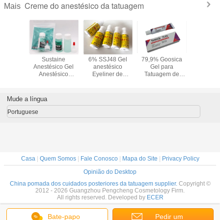
Creme do anestésico da tatuagem
Mais
estésico
Sustaine
6% SSJ48 Gel
79,9% Goosica
35 ml de 
uagem de
Anestésico Gel
anestésico
Gel para
tópica I
elhas e
Anestésico
Eyeliner de
Tatuagem de
durant
ios
Indolor 35ml
sobrancelhas
Maquiagem
tatuage
Piercing
Creme anestésico
Permanente,
anesté
Microblading
para tatuagem
Creme para
Mude a língua
Tatuagem
Tatuagem de
Sobrancelhas Dr.
Portuguese
Numb
Casa
|
Quem Somos
|
Fale Conosco
|
Mapa do Site
|
Privacy Policy
Opinião do Desktop
China pomada dos cuidados posteriores da tatuagem supplier.
Copyright ©
2012 - 2026 Guangzhou Pengcheng Cosmetology Firm.
All rights reserved. Developed by
ECER
Bate-papo
Pedir um