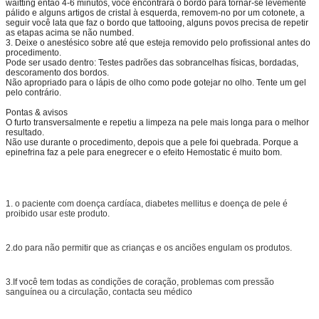
waitting então 4-6 minutos, você encontrará o bordo para tornar-se levemente
pálido e alguns artigos de cristal à esquerda, removem-no por um cotonete, a
seguir você lata que faz o bordo que tattooing, alguns povos precisa de repetir
as etapas acima se não numbed.
3. Deixe o anestésico sobre até que esteja removido pelo profissional antes do
procedimento.
Pode ser usado dentro: Testes padrões das sobrancelhas físicas, bordadas,
descoramento dos bordos.
Não apropriado para o lápis de olho como pode gotejar no olho. Tente um gel
pelo contrário.
Pontas & avisos
O furto transversalmente e repetiu a limpeza na pele mais longa para o melhor
resultado.
Não use durante o procedimento, depois que a pele foi quebrada. Porque a
epinefrina faz a pele para enegrecer e o efeito Hemostatic é muito bom.
1. o paciente com doença cardíaca, diabetes mellitus e doença de pele é
proibido usar este produto.
2.do para não permitir que as crianças e os anciões engulam os produtos.
3.If você tem todas as condições de coração, problemas com pressão
sanguínea ou a circulação, contacta seu médico