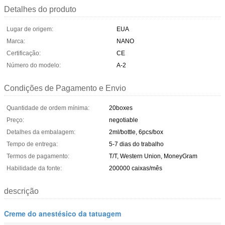
Detalhes do produto
Lugar de origem:
EUA
Marca:
NANO
Certificação:
CE
Número do modelo:
A-2
Condições de Pagamento e Envio
Quantidade de ordem mínima:
20boxes
Preço:
negotiable
Detalhes da embalagem:
2ml/bottle, 6pcs/box
Tempo de entrega:
5-7 dias do trabalho
Termos de pagamento:
T/T, Western Union, MoneyGram
Habilidade da fonte:
200000 caixas/mês
descrição
Creme do anestésico da tatuagem