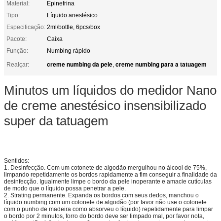
Material:
Epinefrina
Tipo:
Líquido anestésico
Especificação:
2ml/bottle, 6pcs/box
Pacote:
Caixa
Função:
Numbing rápido
creme numbing da pele
creme numbing para a tatuagem
Realçar:
,
Minutos um líquidos do medidor Nano
de creme anestésico insensibilizado
super da tatuagem
Sentidos:
1. Desinfecção. Com um cotonete de algodão mergulhou no álcool de 75%,
limpando repetidamente os bordos rapidamente a fim conseguir a finalidade da
desinfecção. Igualmente limpe o bordo da pele inoperante e amacie cutículas
de modo que o líquido possa penetrar a pele.
2. Strating permanente. Expanda os bordos com seus dedos, manchou o
líquido numbing com um cotonete de algodão (por favor não use o cotonete
com o punho de madeira como absorveu o líquido) repetidamente para limpar
o bordo por 2 minutos, forro do bordo deve ser limpado mal, por favor nota,