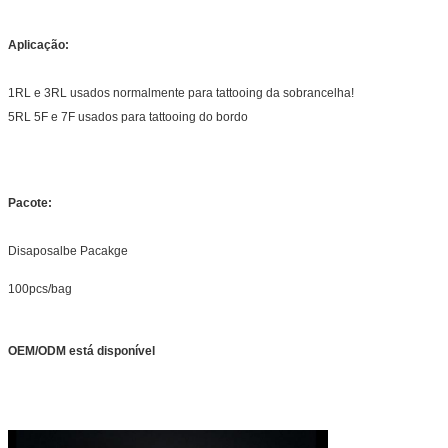
Aplicação:
1RL e 3RL usados normalmente para tattooing da sobrancelha!
5RL 5F e 7F usados para tattooing do bordo
Pacote:
Disaposalbe Pacakge
100pcs/bag
OEM/ODM está disponível