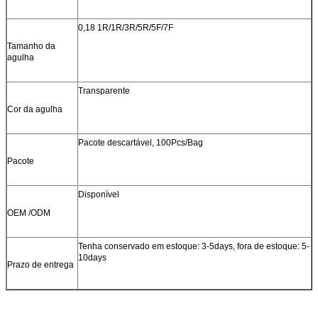
0,18 1R/1R/3R/5R/5F/7F
Tamanho da
agulha
Transparente
Cor da agulha
Pacote descartável, 100Pcs/Bag
Pacote
Disponível
OEM /ODM
Tenha conservado em estoque: 3-5days, fora de estoque: 5-
10days
Prazo de entrega