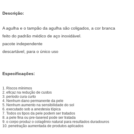
Descrição
:
A agulha e o tampão da agulha são coligados, a cor branca
feito do padrão médico de aço inoxidável.
pacote independente
descartável, para o único uso
Especificações:
1. Riscos mínimos
2. eficaz na redução de custos
3. período cura curto
4. Nenhum dano permanente da pele
5. Nenhum aumento na sensibilidade do sol
6. executado sob a anestesia tópica
7. Todos os tipos da pele podem ser tratados
8. a pele fina ou pre-lasered pode ser tratada
9. o corpo produz o colagênio natural para resultados duradouros
10. penetração aumentada de produtos aplicados