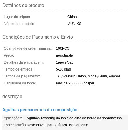
Detalhes do produto
Lugar de origem:
China
Número do modelo:
MUN-KS
Condições de Pagamento e Envio
Quantidade de ordem mínima:
100PCS
Preço:
negotiable
Detalhes da embalagem:
1piece/bag
Tempo de entrega:
5-16 dias
Termos de pagamento:
T/T, Western Union, MoneyGram, Paypal
Habilidade da fonte:
mês de 2000000 pcsper
descrição
Agulhas permanentes da composição
Aplicações:
Agulhas Tattooing do lápis de olho do bordo da sobrancelha
Especificação:
Descartável, para o único uso somente