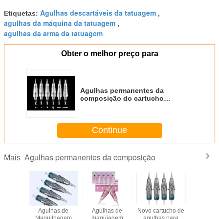
Agulhas descartáveis da tatuagem
Etiquetas:
,
agulhas da máquina da tatuagem
,
agulhas da arma da tatuagem
Obter o melhor preço para
Agulhas permanentes da
composição do cartucho
transparente da curvatura
Continue
Agulhas permanentes da composição
Mais
embalado
Agulhas de
Agulhas de
Novo cartucho de
Agulha
celhas
Maquilhagem
maquiagem
agulhas para
maquiage